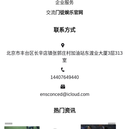
企业服务
交流
门徒娱乐官网
联系方式
北京市丰台区长辛店镇张郭庄村加油站东渡业大厦3层313
室
14407649440
ensconced@icloud.com
热门资讯