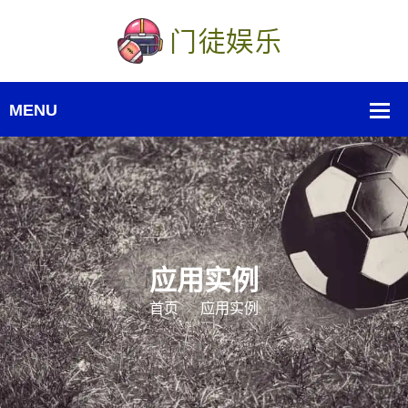
应用实例
首页
应用实例