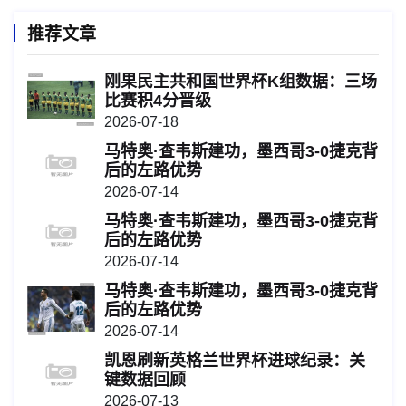
推荐文章
刚果民主共和国世界杯K组数据：三场
比赛积4分晋级
2026-07-18
马特奥·查韦斯建功，墨西哥3-0捷克背
后的左路优势
2026-07-14
马特奥·查韦斯建功，墨西哥3-0捷克背
后的左路优势
2026-07-14
马特奥·查韦斯建功，墨西哥3-0捷克背
后的左路优势
2026-07-14
凯恩刷新英格兰世界杯进球纪录：关
键数据回顾
2026-07-13