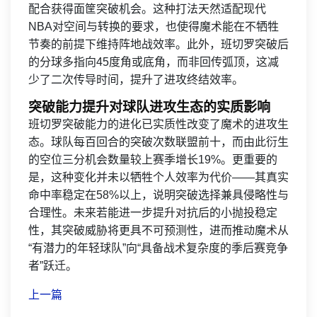
配合获得面筐突破机会。这种打法天然适配现代
NBA对空间与转换的要求，也使得魔术能在不牺牲
节奏的前提下维持阵地战效率。此外，班切罗突破后
的分球多指向45度角或底角，而非回传弧顶，这减
少了二次传导时间，提升了进攻终结效率。
突破能力提升对球队进攻生态的实质影响
班切罗突破能力的进化已实质性改变了魔术的进攻生
态。球队每百回合的突破次数联盟前十，而由此衍生
的空位三分机会数量较上赛季增长19%。更重要的
是，这种变化并未以牺牲个人效率为代价——其真实
命中率稳定在58%以上，说明突破选择兼具侵略性与
合理性。未来若能进一步提升对抗后的小抛投稳定
性，其突破威胁将更具不可预测性，进而推动魔术从
“有潜力的年轻球队”向“具备战术复杂度的季后赛竞争
者”跃迁。
上一篇