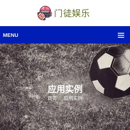
应用实例
首页
应用实例