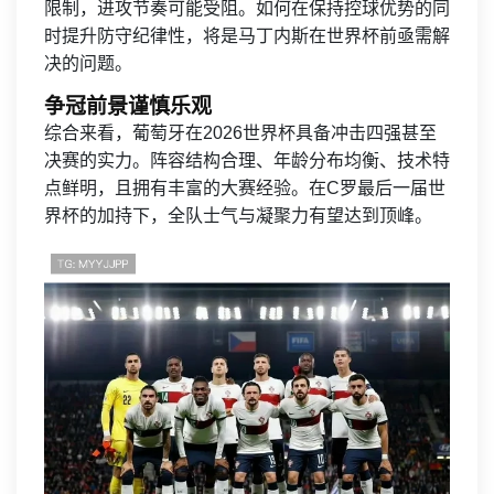
限制，进攻节奏可能受阻。如何在保持控球优势的同
时提升防守纪律性，将是马丁内斯在世界杯前亟需解
决的问题。
争冠前景谨慎乐观
综合来看，葡萄牙在2026世界杯具备冲击四强甚至
决赛的实力。阵容结构合理、年龄分布均衡、技术特
点鲜明，且拥有丰富的大赛经验。在C罗最后一届世
界杯的加持下，全队士气与凝聚力有望达到顶峰。