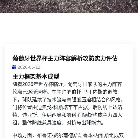
葡萄牙世界杯主力阵容解析攻防实力评估
2026-06-12
主力框架基本成型
随着2026年世界杯临近，葡萄牙国家队的主力阵容
轮廓已逐渐清晰。在主帅罗伯托·马丁内斯的调教
下，球队延续了技术流与高强度压迫相结合的风格。
门将位置由迪奥戈·科斯塔牢牢占据，后防线上达洛
特、迪亚斯、伊纳西奥和努诺·门德斯构成主力四人
组，整体防线兼具速度、对抗与出球能力。
中场方面，布鲁诺·费尔南德斯与鲁本·内维斯组成双