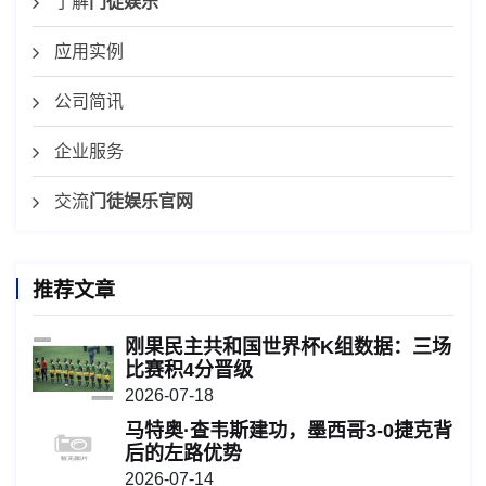
了解
门徒娱乐
应用实例
公司简讯
企业服务
交流
门徒娱乐官网
推荐文章
刚果民主共和国世界杯K组数据：三场
比赛积4分晋级
2026-07-18
马特奥·查韦斯建功，墨西哥3-0捷克背
后的左路优势
2026-07-14