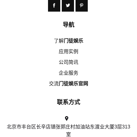
导航
了解
门徒娱乐
应用实例
公司简讯
企业服务
交流
门徒娱乐官网
联系方式
北京市丰台区长辛店镇张郭庄村加油站东渡业大厦3层313
室