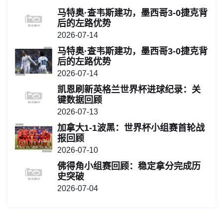
马特奥·查韦斯建功，墨西哥3-0捷克背
后的左路优势
2026-07-14
马特奥·查韦斯建功，墨西哥3-0捷克背
后的左路优势
2026-07-14
凯恩刷新英格兰世界杯进球纪录：关
键数据回顾
2026-07-13
加拿大1-1波黑：世界杯小组赛首轮战
报回顾
2026-07-10
佛得角小组赛回顾：稳定拿分完成历
史突破
2026-07-04