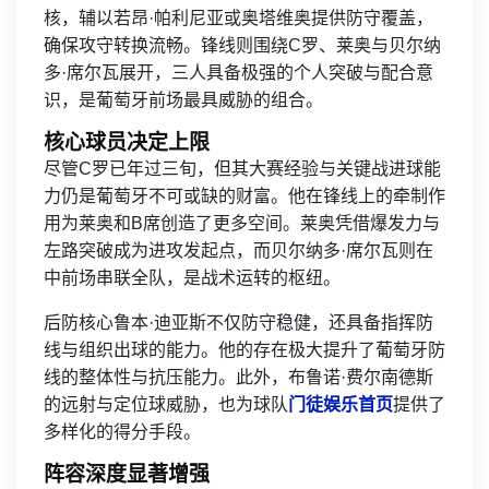
核，辅以若昂·帕利尼亚或奥塔维奥提供防守覆盖，
确保攻守转换流畅。锋线则围绕C罗、莱奥与贝尔纳
多·席尔瓦展开，三人具备极强的个人突破与配合意
识，是葡萄牙前场最具威胁的组合。
核心球员决定上限
尽管C罗已年过三旬，但其大赛经验与关键战进球能
力仍是葡萄牙不可或缺的财富。他在锋线上的牵制作
用为莱奥和B席创造了更多空间。莱奥凭借爆发力与
左路突破成为进攻发起点，而贝尔纳多·席尔瓦则在
中前场串联全队，是战术运转的枢纽。
后防核心鲁本·迪亚斯不仅防守稳健，还具备指挥防
线与组织出球的能力。他的存在极大提升了葡萄牙防
线的整体性与抗压能力。此外，布鲁诺·费尔南德斯
的远射与定位球威胁，也为球队
门徒娱乐首页
提供了
多样化的得分手段。
阵容深度显著增强