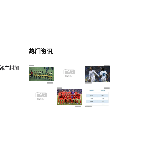
热门资讯
郭庄村加
室