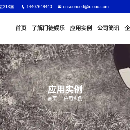
313室
14407649440
ensconced@icloud.com
首页
了解
门徒娱乐
应用实例
公司简讯
企
应用实例
首页
应用实例