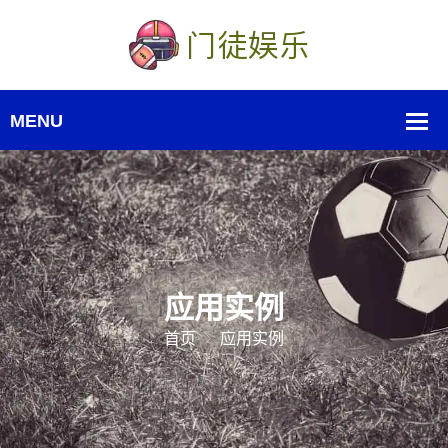
应用实例
首页
应用实例