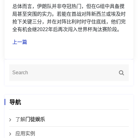
总体而言，伊朗队并非夺冠热门，但在G组中具备搅
局甚至突围的实力。若能在首战对阵新西兰或埃及时
抢下关键三分，并在对阵比利时时守住底线，他们完
全有机会继2022年后再次闯入世界杯淘汰赛阶段。
上一篇
导航
了解
门徒娱乐
应用实例