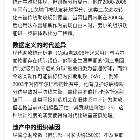
统计中难以体现，但录像分析显示，他在2000-2006
年间有11次射门被队友补射得分，这类二次进攻转
化未被传统助攻规则覆盖。当阿拉贡内斯在2006年
后启用法布雷加斯作为前场自由人时，劳尔的组织功
能进一步被体系化分工稀释。
数据定义的时代差异
现代助攻统计标准（Opta自2006年起采用）与劳尔
巅峰期存在代际错位。他职业生涯早期的“倒三角回
传”或“吸引防守后的分球”常被归类为普通传球，而如
今这类动作可能被标记为预期助攻（xA）。例如
2003年对阵毕尔巴鄂的比赛中，他背身护球后脚跟
分边导致对手防线失衡，最终由罗伯托·卡洛斯远射
破门——此类间接创造机会在旧体系中不计为助攻，
但若按当前xG链模型评估，其贡献值可达0.35。这
种统计维度的演变使得跨时代比较需谨慎处理。
遗产中的组织基因
尽管总助攻数（俱乐部+国家队约150次）不及专职