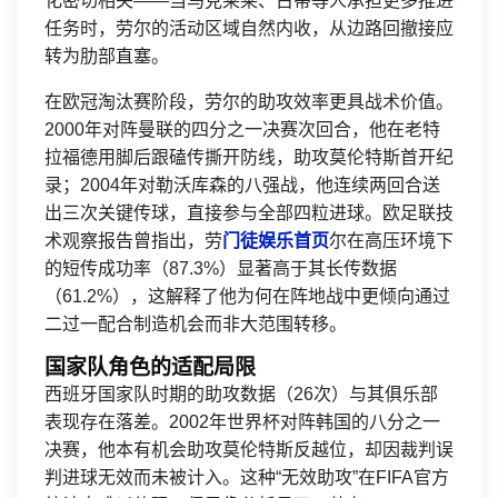
化密切相关——当马克莱莱、古蒂等人承担更多推进
任务时，劳尔的活动区域自然内收，从边路回撤接应
转为肋部直塞。
在欧冠淘汰赛阶段，劳尔的助攻效率更具战术价值。
2000年对阵曼联的四分之一决赛次回合，他在老特
拉福德用脚后跟磕传撕开防线，助攻莫伦特斯首开纪
录；2004年对勒沃库森的八强战，他连续两回合送
出三次关键传球，直接参与全部四粒进球。欧足联技
术观察报告曾指出，劳
门徒娱乐首页
尔在高压环境下
的短传成功率（87.3%）显著高于其长传数据
（61.2%），这解释了他为何在阵地战中更倾向通过
二过一配合制造机会而非大范围转移。
国家队角色的适配局限
西班牙国家队时期的助攻数据（26次）与其俱乐部
表现存在落差。2002年世界杯对阵韩国的八分之一
决赛，他本有机会助攻莫伦特斯反越位，却因裁判误
判进球无效而未被计入。这种“无效助攻”在FIFA官方