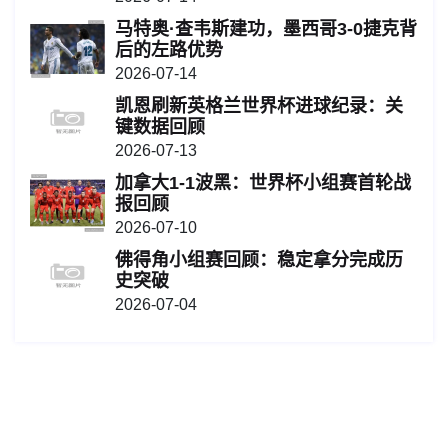
马特奥·查韦斯建功，墨西哥3-0捷克背
后的左路优势
2026-07-14
凯恩刷新英格兰世界杯进球纪录：关
键数据回顾
2026-07-13
加拿大1-1波黑：世界杯小组赛首轮战
报回顾
2026-07-10
佛得角小组赛回顾：稳定拿分完成历
史突破
2026-07-04