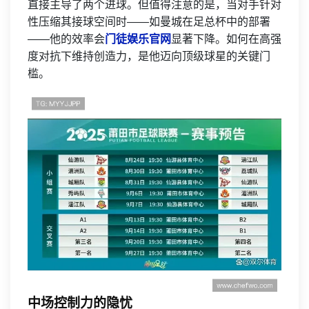
直接主导了两个进球。但值得注意的是，当对手针对
性压缩其接球空间时——如曼城在足总杯中的部署
——他的效率会
门徒娱乐官网
显著下降。如何在高强
度对抗下维持创造力，是他迈向顶级球星的关键门
槛。
中场控制力的隐忧