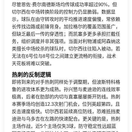
尽管恩佐·费尔南德斯场均传球成功率超过90%，但
切尔西在中场转换阶段的控制力仍显脆弱。数据显
示，球队在由守转攻时的平均推进速度偏慢，常依赖
长传找边路或前锋背身。加拉格尔的覆盖范围虽广，
但缺乏最后一传的穿透性；而凯塞多更多承担拦截任
务，组织调度并非其强项。当面对利物浦或阿森纳这
类擅长中场绞杀的球队时，切尔西往往陷入被动。若
无法在6号位与8号位之间建立更流畅的衔接，战术
天花板将难以突破。
热刺的反制逻辑
即将到来的对手热刺同样处于调整期，但波斯特科格
鲁的进攻体系更为成熟。孙兴慜与麦迪逊的连线效率
极高，后者在肋部的内切与直塞屡屡撕开防线。热刺
本赛季场均创造12.3次射门机会，位列英超第四，且
反击速度极快。切尔西若延续高位防线，恐难抵挡麦
迪逊与乌多吉在左路的快速配合。更关键的是，热刺
主场作战，近5个主场仅失3球，防守稳定性远超蓝