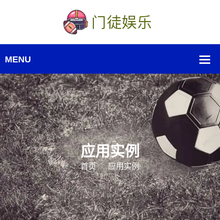
应用实例
首页
应用实例