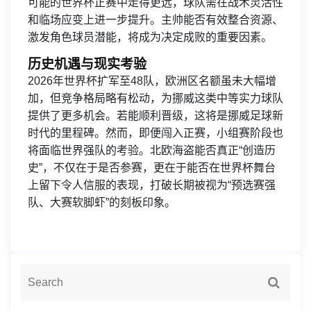
可能的世界杯正赛中走得更远，球队需在战术灵活性
和临场应变上进一步提升。主帅能否有效整合资源、
激发角色球员潜能，将成为决定成败的重要因素。
历史机遇与现实考验
2026年世界杯扩军至48队，欧洲区名额虽未大幅增
加，但竞争格局略有松动，为挪威这类中等实力球队
提供了更多机会。若能顺利晋级，这将是挪威足球新
时代的里程碑。然而，即便闯入正赛，小组赛阶段也
将面临世界强队的考验。北欧海盗能否真正“创造历
史”，不仅在于是否参赛，更在于能否在世界杯舞台
上留下令人信服的表现，打破长期被视为“预选赛强
队、大赛软脚虾”的刻板印象。