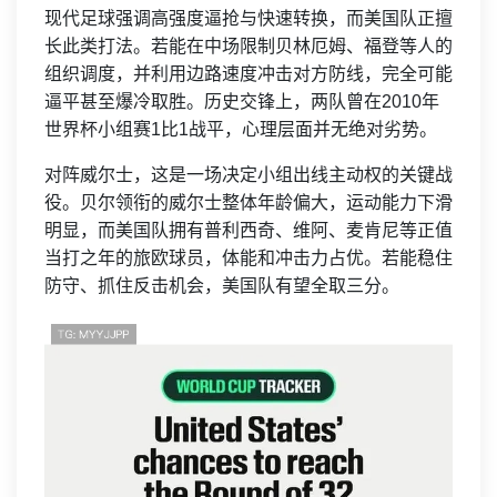
现代足球强调高强度逼抢与快速转换，而美国队正擅
长此类打法。若能在中场限制贝林厄姆、福登等人的
组织调度，并利用边路速度冲击对方防线，完全可能
逼平甚至爆冷取胜。历史交锋上，两队曾在2010年
世界杯小组赛1比1战平，心理层面并无绝对劣势。
对阵威尔士，这是一场决定小组出线主动权的关键战
役。贝尔领衔的威尔士整体年龄偏大，运动能力下滑
明显，而美国队拥有普利西奇、维阿、麦肯尼等正值
当打之年的旅欧球员，体能和冲击力占优。若能稳住
防守、抓住反击机会，美国队有望全取三分。