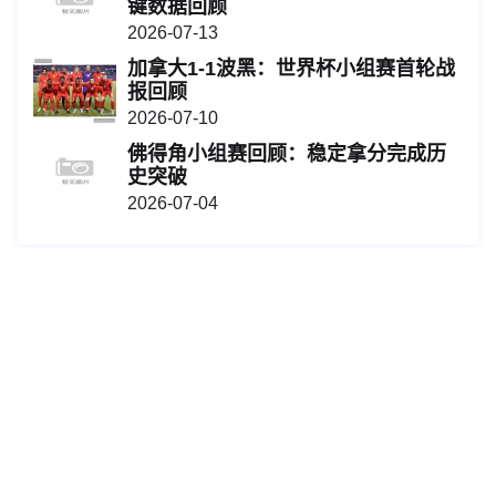
键数据回顾
2026-07-13
加拿大1-1波黑：世界杯小组赛首轮战
报回顾
2026-07-10
佛得角小组赛回顾：稳定拿分完成历
史突破
2026-07-04