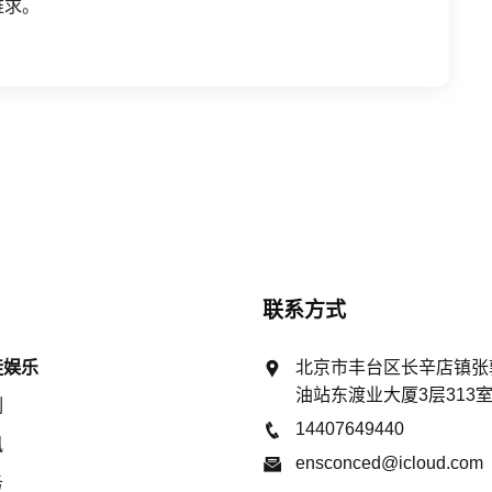
难求。
联系方式
徒娱乐
北京市丰台区长辛店镇张
油站东渡业大厦3层313
例
14407649440
讯
ensconced@icloud.com
务