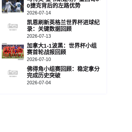
0捷克背后的左路优势
2026-07-14
凯恩刷新英格兰世界杯进球纪
录：关键数据回顾
2026-07-13
加拿大1-1波黑：世界杯小组
赛首轮战报回顾
2026-07-10
佛得角小组赛回顾：稳定拿分
完成历史突破
2026-07-04