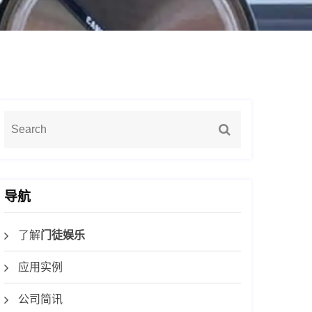
导航
了解
门徒娱乐
应用实例
公司简讯