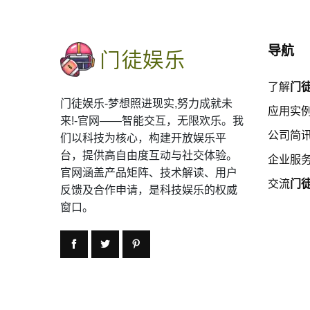
导航
了解
门
门徒娱乐-梦想照进现实,努力成就未
应用实
来!-官网——智能交互，无限欢乐。我
公司简
们以科技为核心，构建开放娱乐平
台，提供高自由度互动与社交体验。
企业服
官网涵盖产品矩阵、技术解读、用户
交流
门
反馈及合作申请，是科技娱乐的权威
窗口。