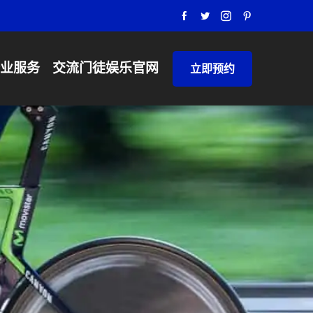
业服务
交流
门徒娱乐官网
立即预约