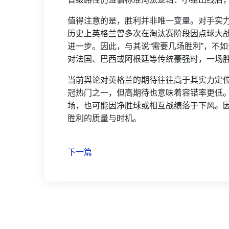
值得注意的是，胜利并非唯一变量。对手实
历史上英格兰曾多次在淘汰赛阶段因点球大
进一步。因此，与其说“需要几场胜利”，不
对法国、巴西或阿根廷等传统豪强时，一场
当前舆论对英格兰的期待往往高于其实力定
冠热门之一，但高期待也意味着容错率更低
场，也可能因净胜球或相互战绩落于下风。
胜利的质量与时机。
下一篇