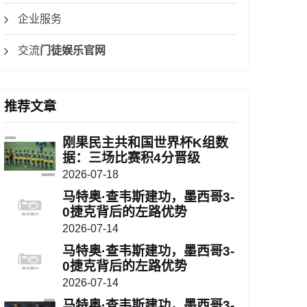
企业服务
交流
门徒娱乐官网
推荐文章
刚果民主共和国世界杯K组数
据：三场比赛积4分晋级
2026-07-18
马特奥·查韦斯建功，墨西哥3-
0捷克背后的左路优势
2026-07-14
马特奥·查韦斯建功，墨西哥3-
0捷克背后的左路优势
2026-07-14
马特奥·查韦斯建功，墨西哥3-