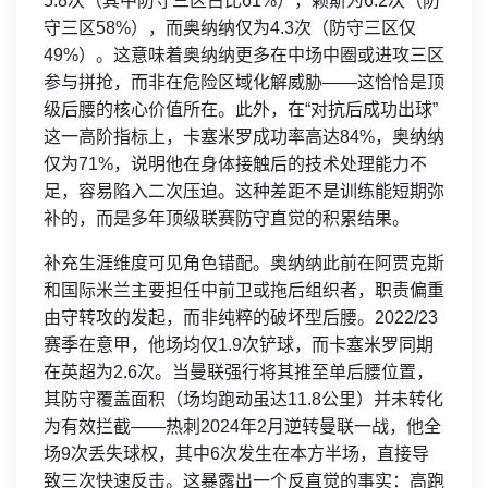
5.8次（其中防守三区占比61%），赖斯为6.2次（防
守三区58%），而奥纳纳仅为4.3次（防守三区仅
49%）。这意味着奥纳纳更多在中场中圈或进攻三区
参与拼抢，而非在危险区域化解威胁——这恰恰是顶
级后腰的核心价值所在。此外，在“对抗后成功出球”
这一高阶指标上，卡塞米罗成功率高达84%，奥纳纳
仅为71%，说明他在身体接触后的技术处理能力不
足，容易陷入二次压迫。这种差距不是训练能短期弥
补的，而是多年顶级联赛防守直觉的积累结果。
补充生涯维度可见角色错配。奥纳纳此前在阿贾克斯
和国际米兰主要担任中前卫或拖后组织者，职责偏重
由守转攻的发起，而非纯粹的破坏型后腰。2022/23
赛季在意甲，他场均仅1.9次铲球，而卡塞米罗同期
在英超为2.6次。当曼联强行将其推至单后腰位置，
其防守覆盖面积（场均跑动虽达11.8公里）并未转化
为有效拦截——热刺2024年2月逆转曼联一战，他全
场9次丢失球权，其中6次发生在本方半场，直接导
致三次快速反击。这暴露出一个反直觉的事实：高跑