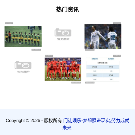
热门资讯
Copyright © 2026 - 版权所有
门徒娱乐-梦想照进现实,努力成就
未来!