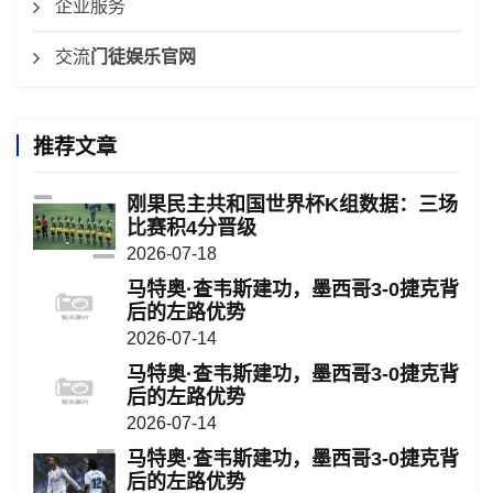
企业服务
交流
门徒娱乐官网
推荐文章
刚果民主共和国世界杯K组数据：三场
比赛积4分晋级
2026-07-18
马特奥·查韦斯建功，墨西哥3-0捷克背
后的左路优势
2026-07-14
马特奥·查韦斯建功，墨西哥3-0捷克背
后的左路优势
2026-07-14
马特奥·查韦斯建功，墨西哥3-0捷克背
后的左路优势