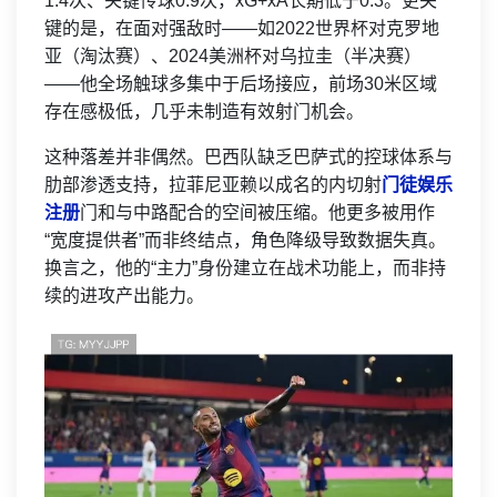
1.4次、关键传球0.9次，xG+xA长期低于0.3。更关
键的是，在面对强敌时——如2022世界杯对克罗地
亚（淘汰赛）、2024美洲杯对乌拉圭（半决赛）
——他全场触球多集中于后场接应，前场30米区域
存在感极低，几乎未制造有效射门机会。
这种落差并非偶然。巴西队缺乏巴萨式的控球体系与
肋部渗透支持，拉菲尼亚赖以成名的内切射
门徒娱乐
注册
门和与中路配合的空间被压缩。他更多被用作
“宽度提供者”而非终结点，角色降级导致数据失真。
换言之，他的“主力”身份建立在战术功能上，而非持
续的进攻产出能力。