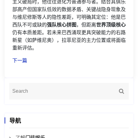
主义破局时，他往往退化为普通参与者。结合其俱乐
部高产但国家队低效的数据矛盾、关键战隐身现象及
与维尼修斯等人的隐性差距，可明确其定位：他是巴
西队不可或缺的
强队核心拼图
，但距离
世界顶级核心
仍有本质差距。若未来巴西涌现更具突破能力的右路
新星（如萨维尼奥），拉菲尼亚的主力位置或将面临
重新评估。
下一篇
导航
了解
门徒娱乐