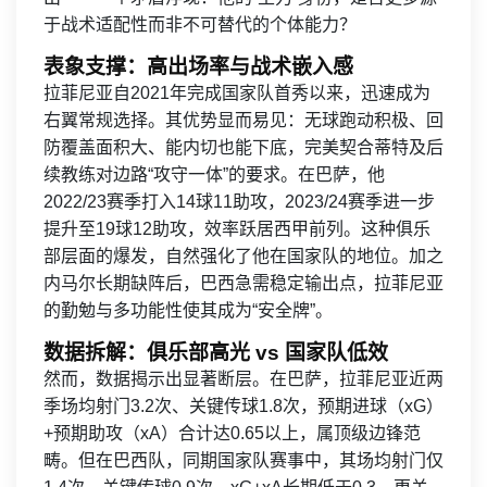
于战术适配性而非不可替代的个体能力？
表象支撑：高出场率与战术嵌入感
拉菲尼亚自2021年完成国家队首秀以来，迅速成为
右翼常规选择。其优势显而易见：无球跑动积极、回
防覆盖面积大、能内切也能下底，完美契合蒂特及后
续教练对边路“攻守一体”的要求。在巴萨，他
2022/23赛季打入14球11助攻，2023/24赛季进一步
提升至19球12助攻，效率跃居西甲前列。这种俱乐
部层面的爆发，自然强化了他在国家队的地位。加之
内马尔长期缺阵后，巴西急需稳定输出点，拉菲尼亚
的勤勉与多功能性使其成为“安全牌”。
数据拆解：俱乐部高光 vs 国家队低效
然而，数据揭示出显著断层。在巴萨，拉菲尼亚近两
季场均射门3.2次、关键传球1.8次，预期进球（xG）
+预期助攻（xA）合计达0.65以上，属顶级边锋范
畴。但在巴西队，同期国家队赛事中，其场均射门仅