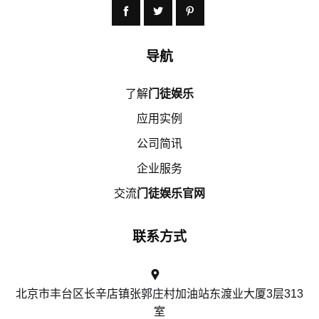
导航
了解
门徒娱乐
应用实例
公司简讯
企业服务
交流
门徒娱乐官网
联系方式
北京市丰台区长辛店镇张郭庄村加油站东渡业大厦3层313
室