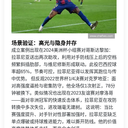
场景验证：高光与隐身并存
成立案例出现在2024美洲杯小组赛对哥斯达黎加：
拉菲尼亚送出两次助攻，利用对手防线压上后的空档
频繁斜插肋部，与维尼修斯形成联动。此役巴西控球
率超65%，节奏可控，拉菲尼亚得以发挥其跑位与传
中优势。 但反观2022世界杯1/4决赛对克罗地亚：面
对高强度逼抢与密集防守，他全场仅1次射正，78分
钟被换下。类似情况也出现在2023友谊赛对摩洛哥
——面对非洲冠军的快速反击体系，拉菲尼亚在攻防
转换中多次失位，进攻端毫无建树。 这说明：当比
赛强度提升、对手针对性部署加强时，拉菲尼亚缺乏
单点爆破或持球推进能力，难以撕开防线。他的价值